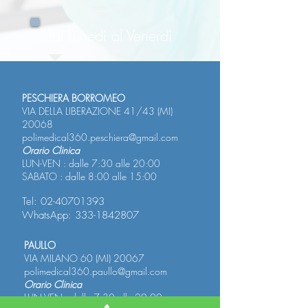
Dal Lunedì al Venerdì
PESCHIERA BORROMEO
VIA DELLA LIBERAZIONE 41/43 (MI)
20068
polimedical360.peschiera@gmail.com
Orario Clinica
LUN-VEN : dalle 7:30 alle 20:00
SABATO : dalle 8:00 alle 15:00
Tel:
02-40701393
WhatsApp:
333-1842807
PAULLO
VIA MILANO 60 (MI) 20067
polimedical360.paullo@gmail.com
Orario Clinica
LUN-VEN : dalle 7:30 alle 20:00