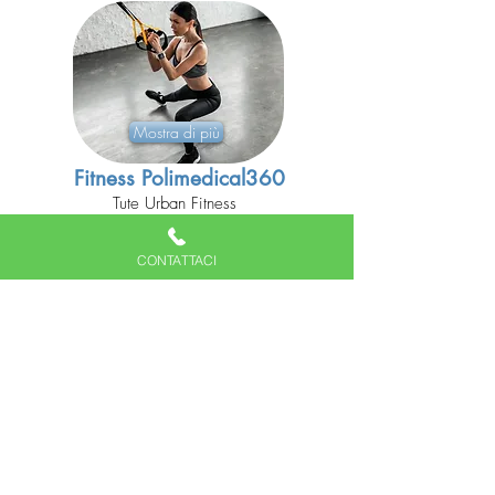
Mostra di più
Fitness Polimedical360
Tute Urban Fitness
Personal trainer - seduta singola o di coppia -
Pilates con reformer
CONTATTACI
PESCHIERA BORROMEO
VIA DELLA LIBERAZIONE 41/43 (MI)
20068
polimedical360.peschiera@gmail.com
Orario Clinica
LUN-VEN : dalle 7:30 alle 20:00