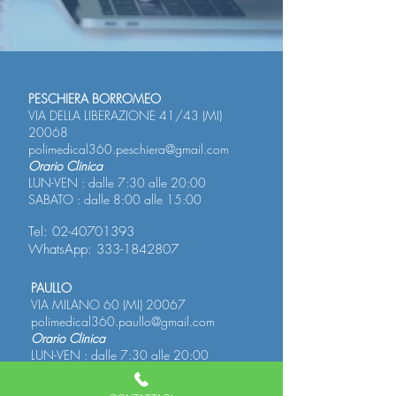
PESCHIERA BORROMEO
VIA DELLA LIBERAZIONE 41/43 (MI)
20068
polimedical360.peschiera@gmail.com
Orario Clinica
LUN-VEN : dalle 7:30 alle 20:00
SABATO : dalle 8:00 alle 15:00
Tel:
02-40701393
WhatsApp:
333-1842807
PAULLO
VIA MILANO 60 (MI) 20067
polimedical360.paullo@gmail.com
Orario Clinica
LUN-VEN : dalle 7:30 alle 20:00
SABATO : dalle 7:30 alle 14:00
Tel:
02-40701393