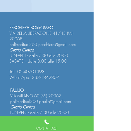
PESCHIERA BORROMEO
VIA DELLA LIBERAZIONE 41/43 (MI)
20068
polimedical360.peschiera@gmail.com
Orario Clinica
LUN-VEN : dalle 7:30 alle 20:00
SABATO : dalle 8:00 alle 15:00
Tel:
02-40701393
WhatsApp:
333-1842807
PAULLO
VIA MILANO 60 (MI) 20067
polimedical360.paullo@gmail.com
Orario Clinica
LUN-VEN : dalle 7:30 alle 20:00
SABATO : dalle 7:30 alle 14:00
Tel:
02-40701393
CONTATTACI