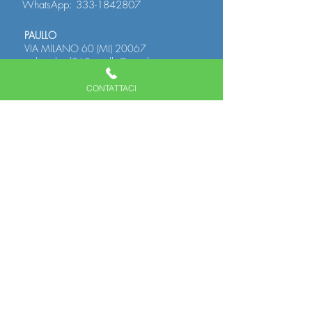
WhatsApp:
333-1842807
PAULLO
VIA MILANO 60 (MI) 20067
polimedical360.paullo@gmail.com
Orario Clinica
LUN-VEN : dalle 7:30 alle 20:00
CONTATTACI
SABATO : dalle 7:30 alle 14:00
Tel:
02-40701393
WhatsApp:
333-1842811
MOMBRETTO DI MEDIGLIA
VIA I MAGGIO 9 (MI) 20060
infopolimedical360@gmail.com
Orario clinica
LUN-VEN : dalle 7:00 alle 20:00
SABATO : dalle 7:00 alle 15:00
Tel:
02-40701393
WhatsApp:
334-1479818