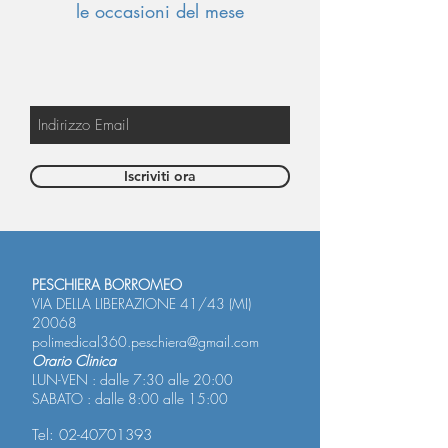
le occasioni del mese
Iscriviti ora
PESCHIERA BORROMEO
VIA DELLA LIBERAZIONE 41/43 (MI)
20068
polimedical360.peschiera@gmail.com
Orario Clinica
LUN-VEN : dalle 7:30 alle 20:00
SABATO : dalle 8:00 alle 15:00
Tel:
02-40701393